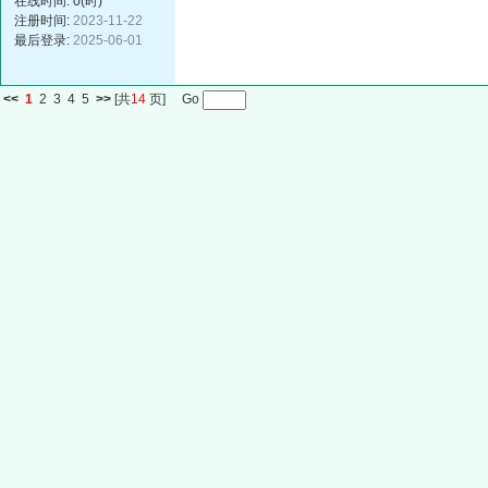
在线时间: 0(时)
注册时间:
2023-11-22
最后登录:
2025-06-01
<<
1
2
3
4
5
>>
[共
14
页] Go