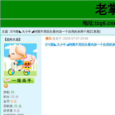
老
地址:lzg6.co
主题 :
074期◣大小中◢特围不用回头看內加一个自用的杀两个尾[己更新]
楼主
发表于: 2026-07-07 23:46
【
志向久远
】
074期◣大小中◢特围不用回头看內加一个自用的杀
发帖:
21
积分:
21 分
金币:
0 元
贡献值:
21 点
好评度:
0 点