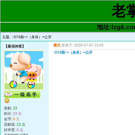
老
地址:lzg6.co
主题 :
↑074期↑<（杀肖）>公开
楼主
发表于: 2026-07-07 23:45
【
最强神算
】
↑074期↑<（杀肖）>公开
发帖:
23
积分:
23 分
金币:
0 元
贡献值:
23 点
好评度:
0 点