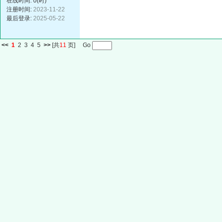
在线时间: 0(时)
注册时间:
2023-11-22
最后登录:
2025-05-22
<<
1
2
3
4
5
>>
[共
11
页] Go