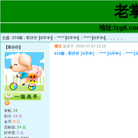
老
地址:lzg6.co
主题 :
074期：军仔仔 ╠5不中╣：*****╠5不中╣：*****╠5不中╣。。。。。
楼主
发表于: 2026-07-07 23:16
【
军仔仔
】
074期：军仔仔 ╠5不中╣：*****╠5不中╣：****
发帖:
24
积分:
24 分
金币:
9 元
贡献值:
24 点
好评度:
0 点