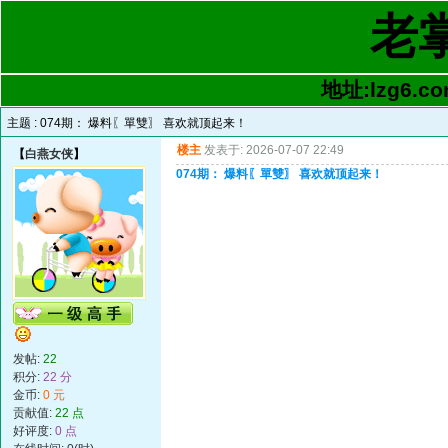
老
地址:lzg6.co
主题 :
074期： 爆料〖單雙〗 喜欢就顶起来！
楼主
发表于: 2026-07-07 22:49
【
白燕女侠
】
074期： 爆料〖單雙〗 喜欢就顶起来！
发帖:
22
积分:
22 分
金币:
0 元
贡献值:
22 点
好评度:
0 点