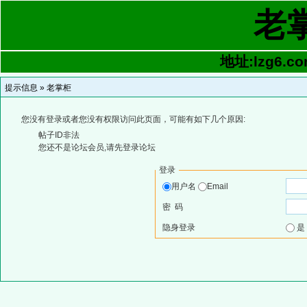
老
地址:lzg6.co
提示信息 »
老掌柜
您没有登录或者您没有权限访问此页面，可能有如下几个原因:
帖子ID非法
您还不是论坛会员,请先登录论坛
登录
用户名
Email
密 码
隐身登录