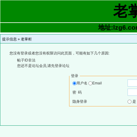
老
地址:lzg6.co
提示信息 »
老掌柜
您没有登录或者您没有权限访问此页面，可能有如下几个原因:
帖子ID非法
您还不是论坛会员,请先登录论坛
登录
用户名
Email
密 码
隐身登录