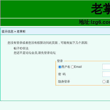
老
地址:lzg6.co
提示信息 »
老掌柜
您没有登录或者您没有权限访问此页面，可能有如下几个原因:
帖子ID非法
您还不是论坛会员,请先登录论坛
登录
用户名
Email
密 码
隐身登录