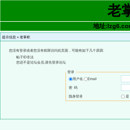
老
地址:lzg6.co
提示信息 »
老掌柜
您没有登录或者您没有权限访问此页面，可能有如下几个原因:
帖子ID非法
您还不是论坛会员,请先登录论坛
登录
用户名
Email
密 码
隐身登录