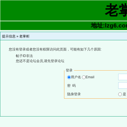
老
地址:lzg6.co
提示信息 »
老掌柜
您没有登录或者您没有权限访问此页面，可能有如下几个原因:
帖子ID非法
您还不是论坛会员,请先登录论坛
登录
用户名
Email
密 码
隐身登录