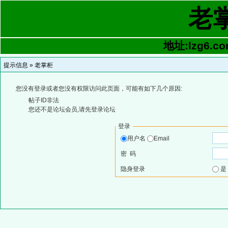
老
地址:lzg6.co
提示信息 »
老掌柜
您没有登录或者您没有权限访问此页面，可能有如下几个原因:
帖子ID非法
您还不是论坛会员,请先登录论坛
登录
用户名
Email
密 码
隐身登录