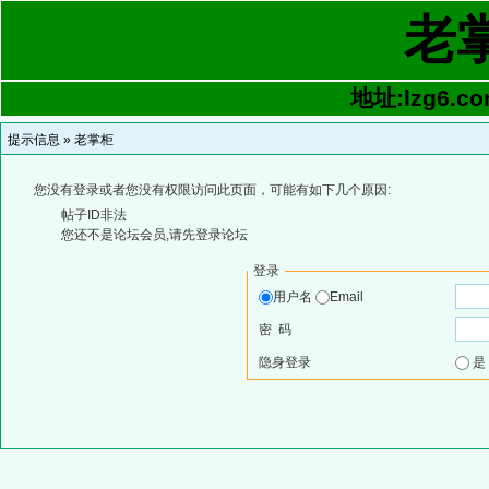
老
地址:lzg6.co
提示信息 »
老掌柜
您没有登录或者您没有权限访问此页面，可能有如下几个原因:
帖子ID非法
您还不是论坛会员,请先登录论坛
登录
用户名
Email
密 码
隐身登录