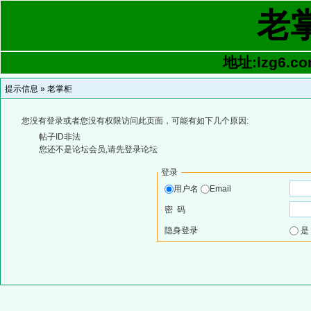
老
地址:lzg6.co
提示信息 »
老掌柜
您没有登录或者您没有权限访问此页面，可能有如下几个原因:
帖子ID非法
您还不是论坛会员,请先登录论坛
登录
用户名
Email
密 码
隐身登录