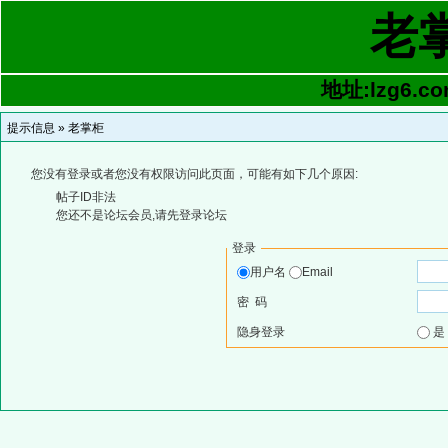
老
地址:lzg6.co
提示信息 »
老掌柜
您没有登录或者您没有权限访问此页面，可能有如下几个原因:
帖子ID非法
您还不是论坛会员,请先登录论坛
登录
用户名
Email
密 码
隐身登录