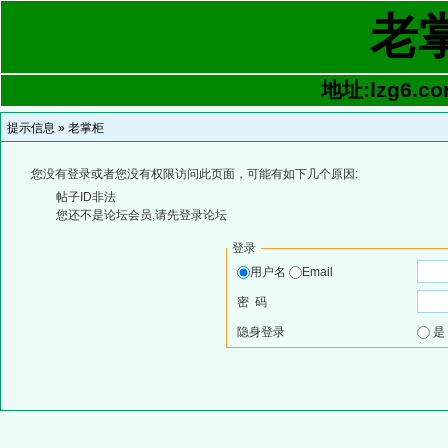
老
地址:lzg6.co
提示信息 »
老掌柜
您没有登录或者您没有权限访问此页面，可能有如下几个原因:
帖子ID非法
您还不是论坛会员,请先登录论坛
登录
用户名
Email
密 码
隐身登录