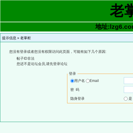
老
地址:lzg6.co
提示信息 »
老掌柜
您没有登录或者您没有权限访问此页面，可能有如下几个原因:
帖子ID非法
您还不是论坛会员,请先登录论坛
登录
用户名
Email
密 码
隐身登录