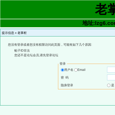
老
地址:lzg6.co
提示信息 »
老掌柜
您没有登录或者您没有权限访问此页面，可能有如下几个原因:
帖子ID非法
您还不是论坛会员,请先登录论坛
登录
用户名
Email
密 码
隐身登录