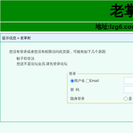
老
地址:lzg6.co
提示信息 »
老掌柜
您没有登录或者您没有权限访问此页面，可能有如下几个原因:
帖子ID非法
您还不是论坛会员,请先登录论坛
登录
用户名
Email
密 码
隐身登录