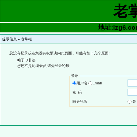
老
地址:lzg6.co
提示信息 »
老掌柜
您没有登录或者您没有权限访问此页面，可能有如下几个原因:
帖子ID非法
您还不是论坛会员,请先登录论坛
登录
用户名
Email
密 码
隐身登录