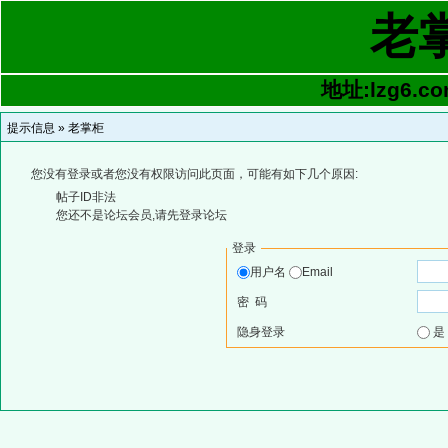
老
地址:lzg6.co
提示信息 »
老掌柜
您没有登录或者您没有权限访问此页面，可能有如下几个原因:
帖子ID非法
您还不是论坛会员,请先登录论坛
登录
用户名
Email
密 码
隐身登录