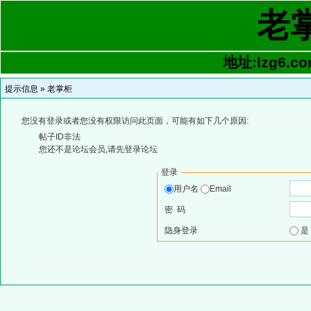
老
地址:lzg6.co
提示信息 »
老掌柜
您没有登录或者您没有权限访问此页面，可能有如下几个原因:
帖子ID非法
您还不是论坛会员,请先登录论坛
登录
用户名
Email
密 码
隐身登录