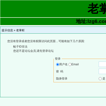
老
地址:lzg6.co
提示信息 »
老掌柜
您没有登录或者您没有权限访问此页面，可能有如下几个原因:
帖子ID非法
您还不是论坛会员,请先登录论坛
登录
用户名
Email
密 码
隐身登录