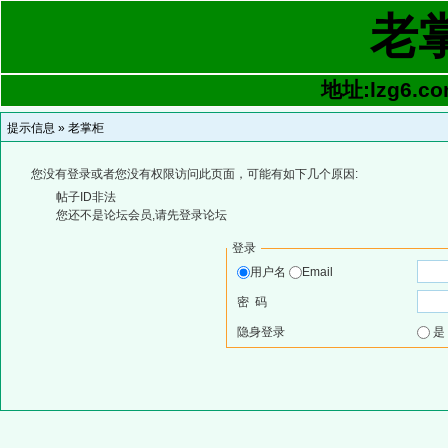
老
地址:lzg6.co
提示信息 »
老掌柜
您没有登录或者您没有权限访问此页面，可能有如下几个原因:
帖子ID非法
您还不是论坛会员,请先登录论坛
登录
用户名
Email
密 码
隐身登录