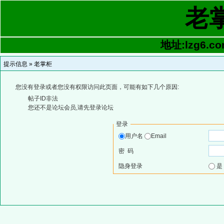
老
地址:lzg6.co
提示信息 »
老掌柜
您没有登录或者您没有权限访问此页面，可能有如下几个原因:
帖子ID非法
您还不是论坛会员,请先登录论坛
登录
用户名
Email
密 码
隐身登录