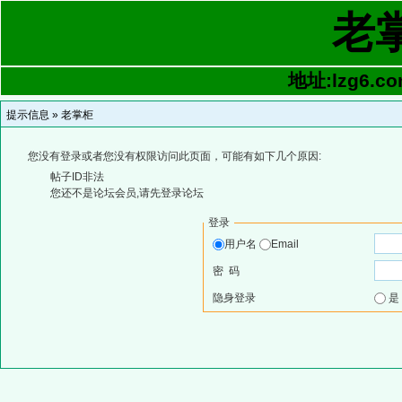
老
地址:lzg6.co
提示信息 »
老掌柜
您没有登录或者您没有权限访问此页面，可能有如下几个原因:
帖子ID非法
您还不是论坛会员,请先登录论坛
登录
用户名
Email
密 码
隐身登录