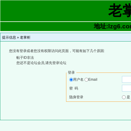
老
地址:lzg6.co
提示信息 »
老掌柜
您没有登录或者您没有权限访问此页面，可能有如下几个原因:
帖子ID非法
您还不是论坛会员,请先登录论坛
登录
用户名
Email
密 码
隐身登录