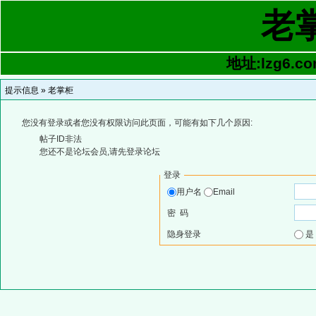
老
地址:lzg6.co
提示信息 »
老掌柜
您没有登录或者您没有权限访问此页面，可能有如下几个原因:
帖子ID非法
您还不是论坛会员,请先登录论坛
登录
用户名
Email
密 码
隐身登录