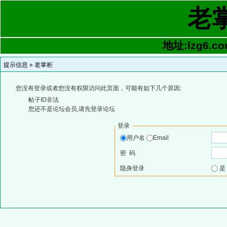
老
地址:lzg6.co
提示信息 »
老掌柜
您没有登录或者您没有权限访问此页面，可能有如下几个原因:
帖子ID非法
您还不是论坛会员,请先登录论坛
登录
用户名
Email
密 码
隐身登录