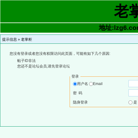
老
地址:lzg6.co
提示信息 »
老掌柜
您没有登录或者您没有权限访问此页面，可能有如下几个原因:
帖子ID非法
您还不是论坛会员,请先登录论坛
登录
用户名
Email
密 码
隐身登录