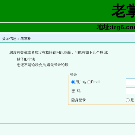
老
地址:lzg6.co
提示信息 »
老掌柜
您没有登录或者您没有权限访问此页面，可能有如下几个原因:
帖子ID非法
您还不是论坛会员,请先登录论坛
登录
用户名
Email
密 码
隐身登录