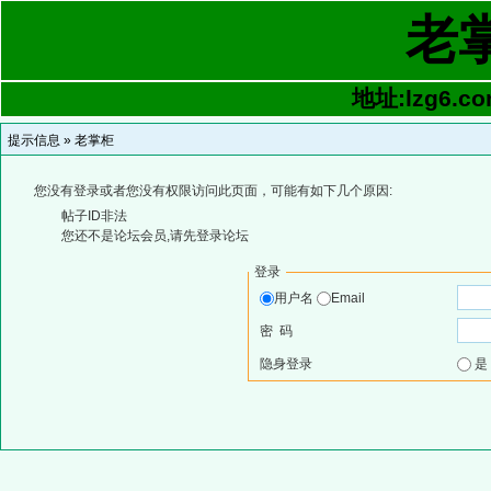
老
地址:lzg6.co
提示信息 »
老掌柜
您没有登录或者您没有权限访问此页面，可能有如下几个原因:
帖子ID非法
您还不是论坛会员,请先登录论坛
登录
用户名
Email
密 码
隐身登录