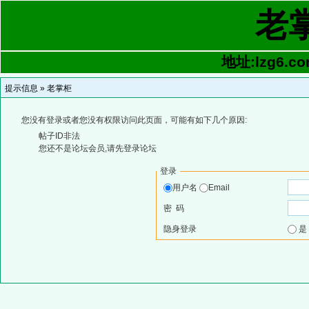
老
地址:lzg6.co
提示信息 »
老掌柜
您没有登录或者您没有权限访问此页面，可能有如下几个原因:
帖子ID非法
您还不是论坛会员,请先登录论坛
登录
用户名
Email
密 码
隐身登录