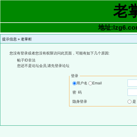
老
地址:lzg6.co
提示信息 »
老掌柜
您没有登录或者您没有权限访问此页面，可能有如下几个原因:
帖子ID非法
您还不是论坛会员,请先登录论坛
登录
用户名
Email
密 码
隐身登录