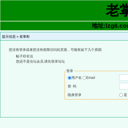
老
地址:lzg6.co
提示信息 »
老掌柜
您没有登录或者您没有权限访问此页面，可能有如下几个原因:
帖子ID非法
您还不是论坛会员,请先登录论坛
登录
用户名
Email
密 码
隐身登录