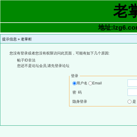
老
地址:lzg6.co
提示信息 »
老掌柜
您没有登录或者您没有权限访问此页面，可能有如下几个原因:
帖子ID非法
您还不是论坛会员,请先登录论坛
登录
用户名
Email
密 码
隐身登录